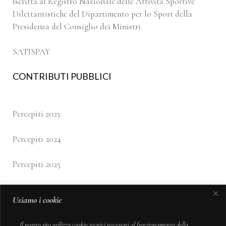
Iscritta al Registro Nazionale delle Attività Sportive
Dilettantistiche del Dipartimento per lo Sport della
Presidenza del Consiglio dei Ministri
SATISPAY
CONTRIBUTI PUBBLICI
Percepiti 2023
Percepiti 2024
Percepiti 2025
Usiamo i cookie
SAFEGUARDING
Il nostro sito utilizza cookie tecnici necessari al funzionamento della